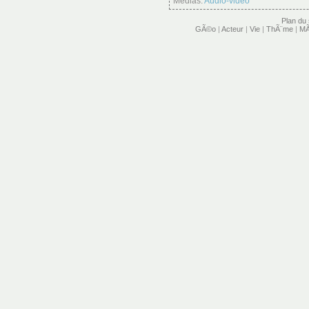
Médias:
Audio-vidéo
Plan du 
GÃ©o
|
Acteur
|
Vie
|
ThÃ¨me
|
MÃ